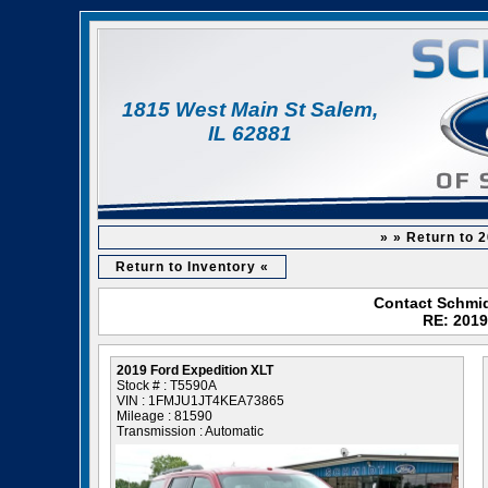
1815 West Main St Salem,
IL 62881
» » Return to 
Return to Inventory «
Contact Schmid
RE: 2019
2019 Ford Expedition XLT
Stock # : T5590A
VIN : 1FMJU1JT4KEA73865
Mileage : 81590
Transmission : Automatic