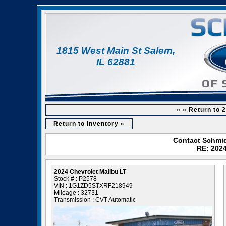
1815 West Main St Salem,
IL 62881
» » Return to 
Return to Inventory «
Contact Schmid
RE: 2024
2024 Chevrolet Malibu LT
Stock # : P2578
VIN : 1G1ZD5STXRF218949
Mileage : 32731
Transmission : CVT Automatic