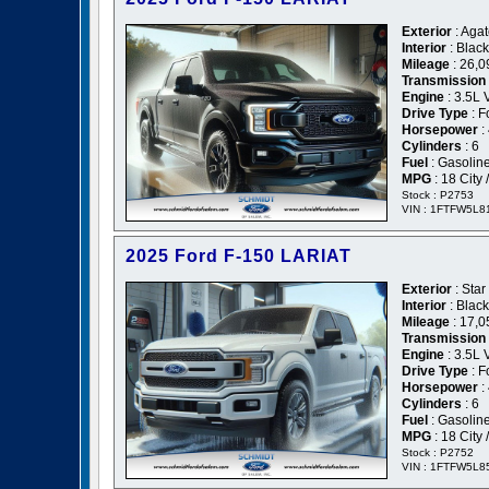
Exterior
: Agat
Interior
: Blac
Mileage
: 26,0
Transmission
Engine
: 3.5L 
Drive Type
: F
Horsepower
:
Cylinders
: 6
Fuel
: Gasolin
MPG
: 18 City
Stock : P2753
VIN : 1FTFW5L
2025 Ford F-150 LARIAT
Exterior
: Star
Interior
: Blac
Mileage
: 17,0
Transmission
Engine
: 3.5L 
Drive Type
: F
Horsepower
:
Cylinders
: 6
Fuel
: Gasolin
MPG
: 18 City
Stock : P2752
VIN : 1FTFW5L