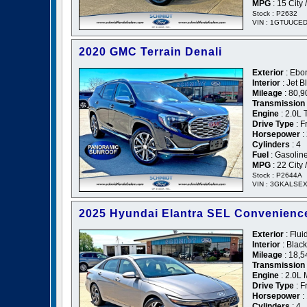
MPG
: 15 City
Stock : P2632
VIN : 1GTUUCE
2020 GMC Terrain Denali
Exterior
: Ebon
Interior
: Jet B
Mileage
: 80,9
Transmission
Engine
: 2.0L 
Drive Type
: F
Horsepower
:
Cylinders
: 4
Fuel
: Gasolin
MPG
: 22 City
Stock : P2644A
VIN : 3GKALSE
2025 Hyundai Elantra SEL Convenienc
Exterior
: Flui
Interior
: Black
Mileage
: 18,5
Transmission
Engine
: 2.0L
Drive Type
: F
Horsepower
:
Cylinders
: 4