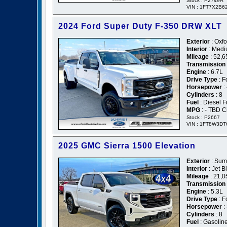
Stock : P2749A
VIN : 1FT7X2B
2024 Ford Super Duty F-350 DRW XLT
Exterior
: Oxfo
Interior
: Medi
Mileage
: 52,6
Transmission
Engine
: 6.7L
Drive Type
: F
Horsepower
:
Cylinders
: 8
Fuel
: Diesel F
MPG
: - TBD C
Stock : P2667
VIN : 1FT8W3D
2025 GMC Sierra 1500 Elevation
Exterior
: Sum
Interior
: Jet B
Mileage
: 21,0
Transmission
Engine
: 5.3L
Drive Type
: F
Horsepower
:
Cylinders
: 8
Fuel
: Gasolin