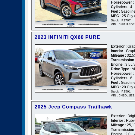
Horsepower
:
Cylinders
: 4
Fuel
: Gasolin
MPG
: 25 City
Stock : P2707
VIN : 5NMJA3D
2023 INFINITI QX60 PURE
Exterior
: Gra
Interior
: Grap
Mileage
: 32,5
Transmission
Engine
: 3.5L 
Drive Type
: A
Horsepower
:
Cylinders
: 6
Fuel
: Gasolin
MPG
: 20 City
Stock : P2591
VIN : 5N1DL1E
2025 Jeep Compass Trailhawk
Exterior
: Brig
Interior
: Ruby
Mileage
: 25,1
Transmission
Engine
: 2.0L