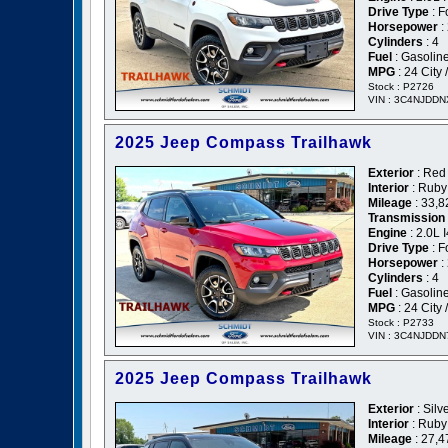
Drive Type
: F
Horsepower
:
Cylinders
: 4
Fuel
: Gasolin
MPG
: 24 City
Stock : P2726
VIN : 3C4NJDD
2025 Jeep Compass Trailhawk
Exterior
: Red
Interior
: Ruby
Mileage
: 33,8
Transmission
Engine
: 2.0L
Drive Type
: F
Horsepower
:
Cylinders
: 4
Fuel
: Gasolin
MPG
: 24 City
Stock : P2733
VIN : 3C4NJDD
2025 Jeep Compass Trailhawk
Exterior
: Silv
Interior
: Ruby
Mileage
: 27,4