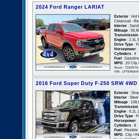
2024 Ford Ranger LARIAT
Exterior
: Hot 
Clearcoat - R
Interior
: Sand
Mileage
: 56,8
Transmission
Engine
: 2.3L
Drive Type
: F
Horsepower
:
Cylinders
: 4
Fuel
: Gasolin
MPG
: 20 City
Stock : T26057A
VIN : 1FTER4K
2016 Ford Super Duty F-250 SRW 4WD
Exterior
: Sha
Interior
: Steel
Mileage
: 108,
Transmission
Engine
: 6.2L 
Drive Type
: F
Horsepower
:
Cylinders
: 8
Fuel
: Flexible
MPG
: City / 