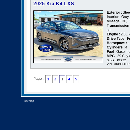
2025 Kia K4 LXS
Exterior
: Stee
Interior
: Gray
Mileage
: 30,1
Transmission
sp
Engine
: 2.0L
Drive Type
: F
Horsepower
:
Cylinders
: 4
Fuel
: Gasolin
MPG
: 29 City
Stock : P2722
VIN : 3KPFT4D
Page :
1
2
3
4
5
sitemap