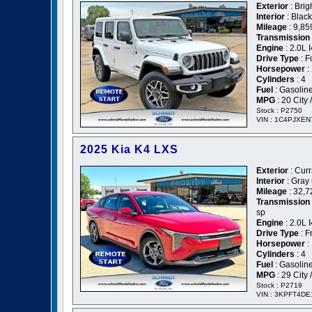
Exterior
: Brig
Interior
: Black
Mileage
: 9,85
Transmission
Engine
: 2.0L
Drive Type
: F
Horsepower
:
Cylinders
: 4
Fuel
: Gasolin
MPG
: 20 City
Stock : P2750
VIN : 1C4PJXE
2025 Kia K4 LXS
Exterior
: Cur
Interior
: Gray
Mileage
: 32,7
Transmission
sp
Engine
: 2.0L
Drive Type
: F
Horsepower
:
Cylinders
: 4
Fuel
: Gasolin
MPG
: 29 City
Stock : P2719
VIN : 3KPFT4D