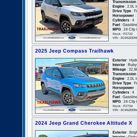
Transmission
Engine
: 2.0L
Drive Type
: F
Horsepower
:
Cylinders
: 4
Fuel
: Gasolin
MPG
: 24 City
Stock : P2732
VIN : 3C4NJDD
2025 Jeep Compass Trailhawk
Exterior
: Hydr
Interior
: Ruby
Mileage
: 32,9
Transmission
Engine
: 2.0L
Drive Type
: F
Horsepower
:
Cylinders
: 4
Fuel
: Gasolin
MPG
: 24 City
Stock : P2734
VIN : 3C4NJDD
2024 Jeep Grand Cherokee Altitude X
Exterior
: Brig