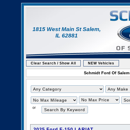
1815 West Main St Salem,
IL 62881
Clear Search / Show All
NEW Vehicles
Schmidt Ford Of Salem i
Filter
Filter
Mileage
Price
or
2025 Ford F-150 LARIAT