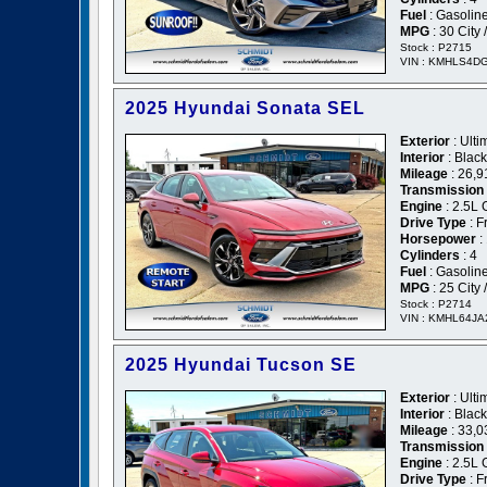
Fuel
: Gasolin
MPG
: 30 City
Stock : P2715
VIN : KMHLS4D
2025 Hyundai Sonata SEL
Exterior
: Ulti
Interior
: Black
Mileage
: 26,9
Transmission
Engine
: 2.5L
Drive Type
: F
Horsepower
:
Cylinders
: 4
Fuel
: Gasolin
MPG
: 25 City
Stock : P2714
VIN : KMHL64J
2025 Hyundai Tucson SE
Exterior
: Ulti
Interior
: Black
Mileage
: 33,0
Transmission
Engine
: 2.5L
Drive Type
: F