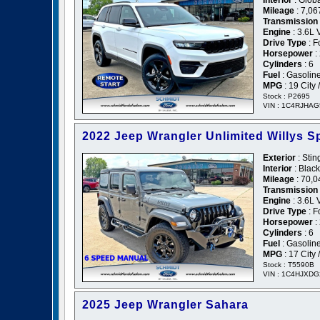
Interior
: Glob
Mileage
: 7,06
Transmission
Engine
: 3.6L
Drive Type
: F
Horsepower
:
Cylinders
: 6
Fuel
: Gasolin
MPG
: 19 City
Stock : P2695
VIN : 1C4RJHA
2022 Jeep Wrangler Unlimited Willys S
Exterior
: Stin
Interior
: Black
Mileage
: 70,0
Transmission
Engine
: 3.6L
Drive Type
: F
Horsepower
:
Cylinders
: 6
Fuel
: Gasolin
MPG
: 17 City
Stock : T5590B
VIN : 1C4HJXD
2025 Jeep Wrangler Sahara