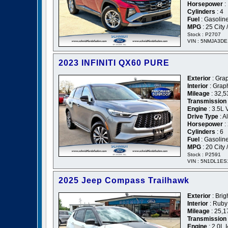
Horsepower
:
Cylinders
: 4
Fuel
: Gasolin
MPG
: 25 City
Stock : P2707
VIN : 5NMJA3D
2023 INFINITI QX60 PURE
Exterior
: Gra
Interior
: Grap
Mileage
: 32,5
Transmission
Engine
: 3.5L 
Drive Type
: A
Horsepower
:
Cylinders
: 6
Fuel
: Gasolin
MPG
: 20 City
Stock : P2591
VIN : 5N1DL1E
2025 Jeep Compass Trailhawk
Exterior
: Brig
Interior
: Ruby
Mileage
: 25,1
Transmission
Engine
: 2.0L