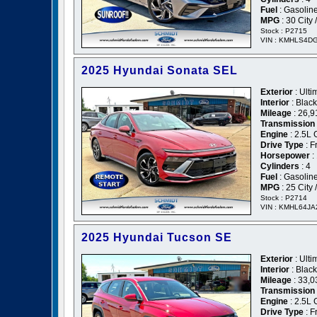
Fuel
: Gasolin
MPG
: 30 City
Stock : P2715
VIN : KMHLS4D
2025 Hyundai Sonata SEL
Exterior
: Ulti
Interior
: Black
Mileage
: 26,9
Transmission
Engine
: 2.5L
Drive Type
: F
Horsepower
:
Cylinders
: 4
Fuel
: Gasolin
MPG
: 25 City
Stock : P2714
VIN : KMHL64J
2025 Hyundai Tucson SE
Exterior
: Ulti
Interior
: Black
Mileage
: 33,0
Transmission
Engine
: 2.5L
Drive Type
: F