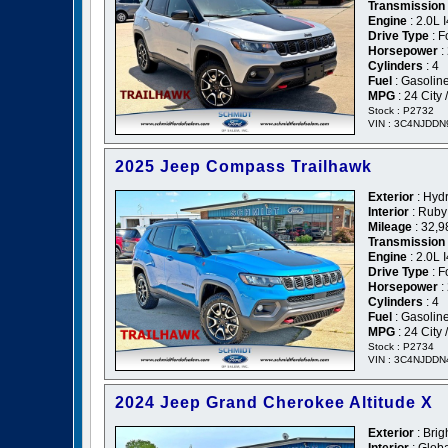
Transmission
Engine
: 2.0L
Drive Type
: F
Horsepower
:
Cylinders
: 4
Fuel
: Gasolin
MPG
: 24 City
Stock : P2732
VIN : 3C4NJDD
2025 Jeep Compass Trailhawk
Exterior
: Hydr
Interior
: Ruby
Mileage
: 32,9
Transmission
Engine
: 2.0L
Drive Type
: F
Horsepower
:
Cylinders
: 4
Fuel
: Gasolin
MPG
: 24 City
Stock : P2734
VIN : 3C4NJDD
2024 Jeep Grand Cherokee Altitude X
Exterior
: Brig