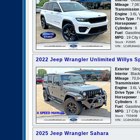
Interior
: Glob
Mileage
: 7,06
Transmission
Engine
: 3.6L
Drive Type
: F
Horsepower
:
Cylinders
: 6
Fuel
: Gasolin
MPG
: 19 City
Stock : P2695
VIN : 1C4RJHA
2022 Jeep Wrangler Unlimited Willys S
Exterior
: Stin
Interior
: Black
Mileage
: 70,0
Transmission
Engine
: 3.6L
Drive Type
: F
Horsepower
:
Cylinders
: 6
Fuel
: Gasolin
MPG
: 17 City
Stock : T5590B
VIN : 1C4HJXD
2025 Jeep Wrangler Sahara