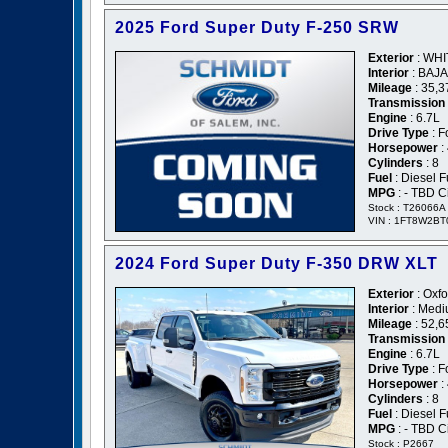
2025 Ford Super Duty F-250 SRW
Exterior
: WHI
Interior
: BAJA
Mileage
: 35,3
Transmission
Engine
: 6.7L
Drive Type
: F
Horsepower
:
Cylinders
: 8
Fuel
: Diesel F
MPG
: - TBD C
Stock : T26066A
VIN : 1FT8W2B
2024 Ford Super Duty F-350 DRW XLT
Exterior
: Oxfo
Interior
: Medi
Mileage
: 52,6
Transmission
Engine
: 6.7L
Drive Type
: F
Horsepower
:
Cylinders
: 8
Fuel
: Diesel F
MPG
: - TBD C
Stock : P2667