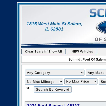
1815 West Main St Salem,
IL 62881
Clear Search / Show All
NEW Vehicles
Schmidt Ford Of Salem i
Filter
Filter
Mileage
Price
or
2024 Ford Ranger LARIAT