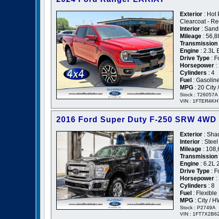
Exterior
: Hot 
Clearcoat - R
Interior
: Sand
Mileage
: 56,8
Transmission
Engine
: 2.3L
Drive Type
: F
Horsepower
:
Cylinders
: 4
Fuel
: Gasolin
MPG
: 20 City
Stock : T26057A
VIN : 1FTER4K
2016 Ford Super Duty F-250 SRW 4WD
Exterior
: Sha
Interior
: Steel
Mileage
: 108,
Transmission
Engine
: 6.2L 
Drive Type
: F
Horsepower
:
Cylinders
: 8
Fuel
: Flexible
MPG
: City / 
Stock : P2749A
VIN : 1FT7X2B