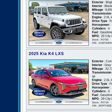
Exterior
: Brig
Interior
: Black
Mileage
: 9,85
Transmission
Engine
: 2.0L
Drive Type
: F
Horsepower
:
Cylinders
: 4
Fuel
: Gasolin
MPG
: 20 City
Stock : P2750
VIN : 1C4PJXE
2025 Kia K4 LXS
Exterior
: Cur
Interior
: Gray
Mileage
: 32,7
Transmission
sp
Engine
: 2.0L
Drive Type
: F
Horsepower
:
Cylinders
: 4
Fuel
: Gasolin
MPG
: 29 City
Stock : P2719
VIN : 3KPFT4D