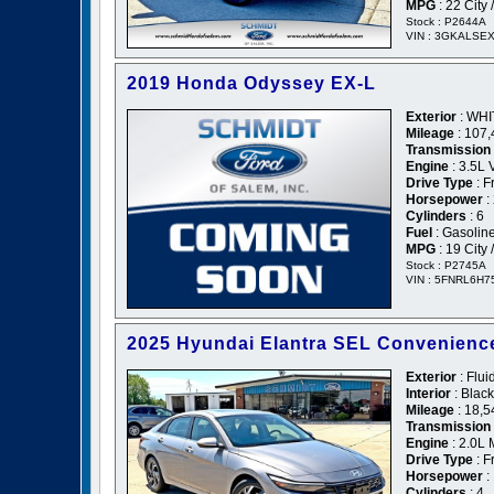
MPG
: 22 City
Stock : P2644A
VIN : 3GKALSE
2019 Honda Odyssey EX-L
Exterior
: WHI
Mileage
: 107,
Transmission
Engine
: 3.5L
Drive Type
: F
Horsepower
:
Cylinders
: 6
Fuel
: Gasolin
MPG
: 19 City
Stock : P2745A
VIN : 5FNRL6H
2025 Hyundai Elantra SEL Convenienc
Exterior
: Flui
Interior
: Black
Mileage
: 18,5
Transmission
Engine
: 2.0L
Drive Type
: F
Horsepower
:
Cylinders
: 4