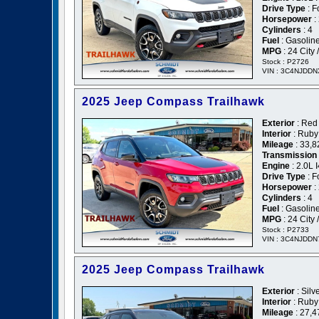
Drive Type
: F
Horsepower
:
Cylinders
: 4
Fuel
: Gasolin
MPG
: 24 City
Stock : P2726
VIN : 3C4NJDD
2025 Jeep Compass Trailhawk
Exterior
: Red
Interior
: Ruby
Mileage
: 33,8
Transmission
Engine
: 2.0L
Drive Type
: F
Horsepower
:
Cylinders
: 4
Fuel
: Gasolin
MPG
: 24 City
Stock : P2733
VIN : 3C4NJDD
2025 Jeep Compass Trailhawk
Exterior
: Silv
Interior
: Ruby
Mileage
: 27,4