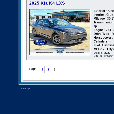
2025 Kia K4 LXS
Exterior
: Stee
Interior
: Gray
Mileage
: 30,1
Transmission
sp
Engine
: 2.0L
Drive Type
: F
Horsepower
:
Cylinders
: 4
Fuel
: Gasolin
MPG
: 29 City
Stock : P2722
VIN : 3KPFT4D
Page :
1
2
3
sitemap